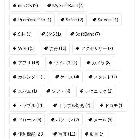
macOS
(2)
My SoftBank
(4)
Premiere Pro
(1)
Safari
(2)
Sidecar
(1)
SIM
(1)
SMS
(1)
SoftBank
(7)
Wi-Fi
(5)
お得
(13)
アクセサリー
(2)
アプリ
(19)
ウイルス
(1)
カメラ
(8)
カレンダー
(1)
ケース
(4)
スタンド
(2)
スパム
(1)
ソフト
(4)
テクニック
(2)
トラブル
(11)
トラブル対処
(2)
ドコモ
(1)
ドローン
(6)
パソコン
(2)
メール
(5)
便利機能
(23)
写真
(11)
動画
(7)