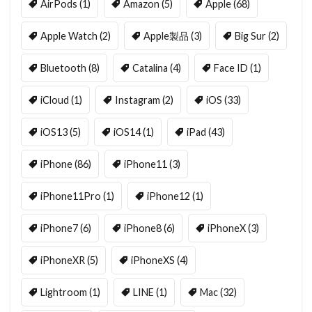
AirPods
(1)
Amazon
(5)
Apple
(68)
Apple Watch
(2)
Apple製品
(3)
Big Sur
(2)
Bluetooth
(8)
Catalina
(4)
Face ID
(1)
iCloud
(1)
Instagram
(2)
iOS
(33)
iOS13
(5)
iOS14
(1)
iPad
(43)
iPhone
(86)
iPhone11
(3)
iPhone11Pro
(1)
iPhone12
(1)
iPhone7
(6)
iPhone8
(6)
iPhoneX
(3)
iPhoneXR
(5)
iPhoneXS
(4)
Lightroom
(1)
LINE
(1)
Mac
(32)