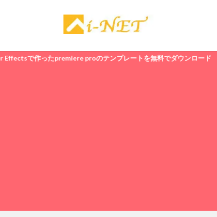
で作ったpremiere proのテンプレートを無料でダウンロード >>今すぐダウ