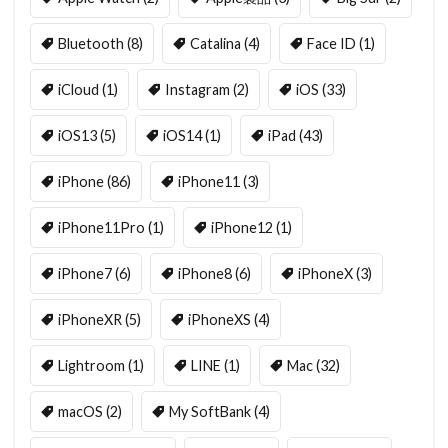
Bluetooth
(8)
Catalina
(4)
Face ID
(1)
iCloud
(1)
Instagram
(2)
iOS
(33)
iOS13
(5)
iOS14
(1)
iPad
(43)
iPhone
(86)
iPhone11
(3)
iPhone11Pro
(1)
iPhone12
(1)
iPhone7
(6)
iPhone8
(6)
iPhoneX
(3)
iPhoneXR
(5)
iPhoneXS
(4)
Lightroom
(1)
LINE
(1)
Mac
(32)
macOS
(2)
My SoftBank
(4)