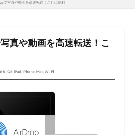
one/Macで写真や動画を高速転送！これは便利
/Macで写真や動画を高速転送！こ
oth
,
iOS
,
iPad
,
iPhone
,
Mac
,
Wi-Fi