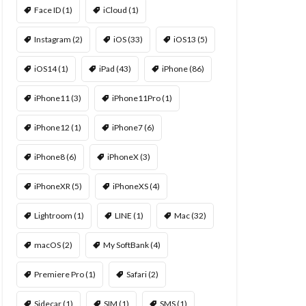
Face ID
(1)
iCloud
(1)
Instagram
(2)
iOS
(33)
iOS13
(5)
iOS14
(1)
iPad
(43)
iPhone
(86)
iPhone11
(3)
iPhone11Pro
(1)
iPhone12
(1)
iPhone7
(6)
iPhone8
(6)
iPhoneX
(3)
iPhoneXR
(5)
iPhoneXS
(4)
Lightroom
(1)
LINE
(1)
Mac
(32)
macOS
(2)
My SoftBank
(4)
Premiere Pro
(1)
Safari
(2)
Sidecar
(1)
SIM
(1)
SMS
(1)