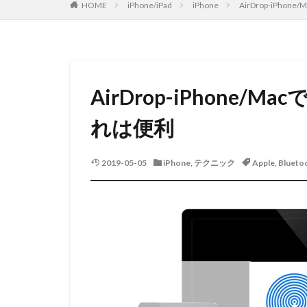
HOME
iPhone/iPad
iPhone
AirDrop-iPh
AirDrop-iPhone
れは便利
2019-05-05
iPhone
,
テクニック
Apple
,
Blueto