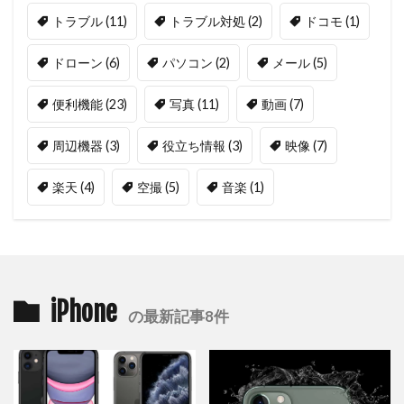
トラブル
(11)
トラブル対処
(2)
ドコモ
(1)
ドローン
(6)
パソコン
(2)
メール
(5)
便利機能
(23)
写真
(11)
動画
(7)
周辺機器
(3)
役立ち情報
(3)
映像
(7)
楽天
(4)
空撮
(5)
音楽
(1)
iPhone
の最新記事8件