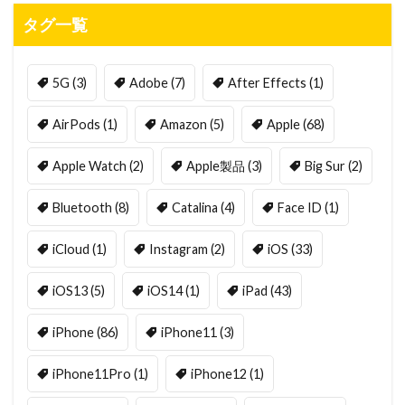
タグ一覧
5G
(3)
Adobe
(7)
After Effects
(1)
AirPods
(1)
Amazon
(5)
Apple
(68)
Apple Watch
(2)
Apple製品
(3)
Big Sur
(2)
Bluetooth
(8)
Catalina
(4)
Face ID
(1)
iCloud
(1)
Instagram
(2)
iOS
(33)
iOS13
(5)
iOS14
(1)
iPad
(43)
iPhone
(86)
iPhone11
(3)
iPhone11Pro
(1)
iPhone12
(1)